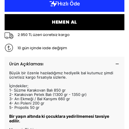
HEMEN AL
2.950 TL üzeri ücretsiz kargo
10 gün içinde iade değişim
Ürün Açıklaması
Büyük bir özenle hazıladığımız hediyelik bal kutumuz şimdi
ücretisiz kargo fırsatıyla sizlerle.
İçindekiler;
1- Süzme Karakovan Balı 850 gr
2- Karakovan Petek Balı (1300 gr - 1350 gr)
3- Arı Ekmeği / Bal Karışımı 660 gr
4- Arı Poleni 200 gr
5- Propolis 50 gr
Bir yaşın altında ki çocuklara yedirilmemesi tavsiye
edilir.