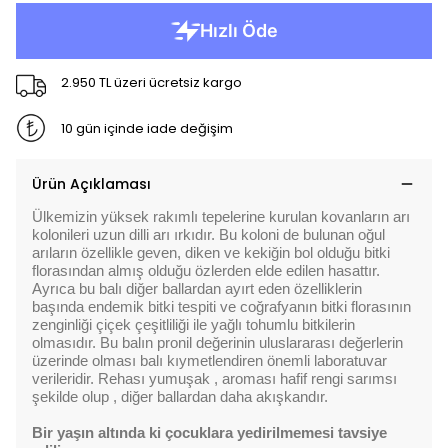
2.950 TL üzeri ücretsiz kargo
10 gün içinde iade değişim
Ürün Açıklaması
Ülkemizin yüksek rakımlı tepelerine kurulan kovanların arı
kolonileri uzun dilli arı ırkıdır. Bu koloni de bulunan oğul
arıların özellikle geven, diken ve kekiğin bol olduğu bitki
florasından almış olduğu özlerden elde edilen hasattır.
Ayrıca bu balı diğer ballardan ayırt eden özelliklerin
başında endemik bitki tespiti ve coğrafyanın bitki florasının
zenginliği çiçek çeşitliliği ile yağlı tohumlu bitkilerin
olmasıdır. Bu balın pronil değerinin uluslararası değerlerin
üzerinde olması balı kıymetlendiren önemli laboratuvar
verileridir. Rehası yumuşak , aroması hafif rengi sarımsı
şekilde olup , diğer ballardan daha akışkandır.
Bir yaşın altında ki çocuklara yedirilmemesi tavsiye