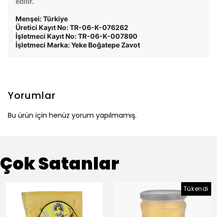
edilir.
Menşei: Türkiye
Üretici Kayıt No: TR-06-K-076262
İşletmeci Kayıt No: TR-06-K-007890
İşletmeci Marka: Yeke Boğatepe Zavot
Yorumlar
Bu ürün için henüz yorum yapılmamış.
Çok Satanlar
Tükendi